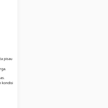
ta pisau
rga.
as.
 kondisi