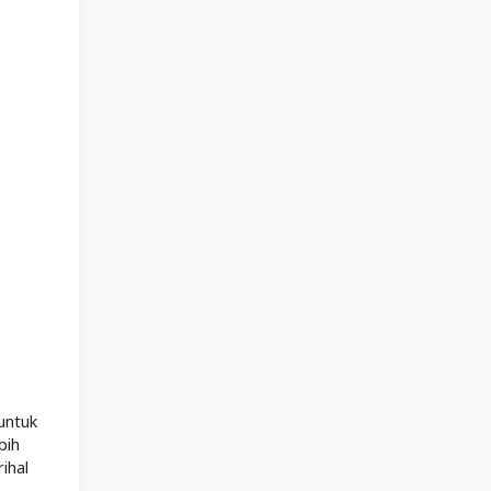
untuk
bih
ihal