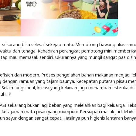
t sekarang bisa selesai sekejap mata. Memotong bawang alias ram
 waktu dan tenaga. Kehadiran perangkat pemotong mini memberikan
etap mau memasak sendiri. Ukurannya yang mungil sangat pas disi
ih efisien dan modern. Proses pengolahan bahan makanan menjadi le
ung dengan ramuan yang tajam baunya. Kecepatan putaran pisau me
Selain fungsional, kreasi yang kekinian juga menambah estetika di 
ui HP.
I sekarang bukan lagi beban yang melelahkan bagi keluarga. Teks
 ketajaman mata pisau yang mumpuni. Persiapan masak jadi lebih 
n sayur dengan sangat cepat. Hasilnya pun higienis lantaran banyak