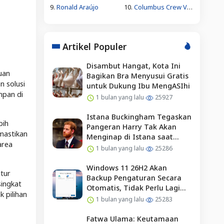
9.
Ronald Araújo
10.
Columbus Crew Vs Pachuca
Artikel Populer
Disambut Hangat, Kota Ini
uan
Bagikan Bra Menyusui Gratis
 solusi
untuk Dukung Ibu MengASIhi
mpan di
1 bulan yang lalu
25927
Istana Buckingham Tegaskan
bih
Pangeran Harry Tak Akan
mastikan
Menginap di Istana saat
area
Kunjungan ke Inggris
1 bulan yang lalu
25286
Windows 11 26H2 Akan
tur
Backup Pengaturan Secara
singkat
Otomatis, Tidak Perlu Lagi
 pilihan
Diaktifkan Manual?
1 bulan yang lalu
25283
Fatwa Ulama: Keutamaan