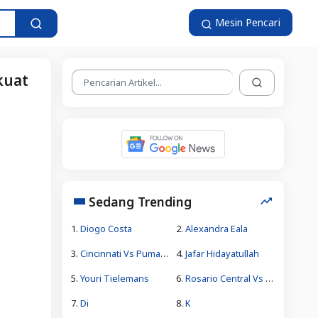
Mesin Pencari
kuat
Sedang Trending
1.
Diogo Costa
2.
Alexandra Eala
3.
Cincinnati Vs Pumas Unam
4.
Jafar Hidayatullah
5.
Youri Tielemans
6.
Rosario Central Vs Aldosivi
7.
Di
8.
K