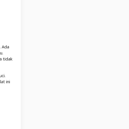
. Ada
u.
 tidak
ci.
at ini