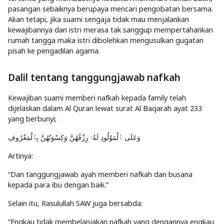
pasangan sebaiknya berupaya mencari pengobatan bersama.
Akan tetapi, jika suami sengaja tidak mau menjalankan
kewajibannya dan istri merasa tak sanggup mempertahankan
rumah tangga maka istri dibolehkan mengusulkan gugatan
pisah ke pengadilan agama.
Dalil tentang tanggungjawab nafkah
Kewajiban suami memberi nafkah kepada family telah
dijelaskan dalam Al Quran lewat surat Al Baqarah ayat 233
yang berbunyi;
وَعَلَى ٱلْمَوْلُودِ لَهُۥ رِزْقُهُنَّ وَكِسْوَتُهُنَّ بِٱلْمَعْرُوفِ
Artinya:
“Dan tanggungjawab ayah memberi nafkah dan busana
kepada para ibu dengan baik.”
Selain itu, Rasulullah SAW juga bersabda:
“Engkau tidak membelanjakan nafkah yang dengannya engkau