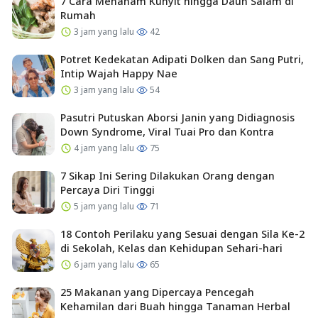
7 Cara Menanam Kunyit hingga Daun Salam di
Rumah
3 jam yang lalu
42
Potret Kedekatan Adipati Dolken dan Sang Putri,
Intip Wajah Happy Nae
3 jam yang lalu
54
Pasutri Putuskan Aborsi Janin yang Didiagnosis
Down Syndrome, Viral Tuai Pro dan Kontra
4 jam yang lalu
75
7 Sikap Ini Sering Dilakukan Orang dengan
Percaya Diri Tinggi
5 jam yang lalu
71
18 Contoh Perilaku yang Sesuai dengan Sila Ke-2
di Sekolah, Kelas dan Kehidupan Sehari-hari
6 jam yang lalu
65
25 Makanan yang Dipercaya Pencegah
Kehamilan dari Buah hingga Tanaman Herbal