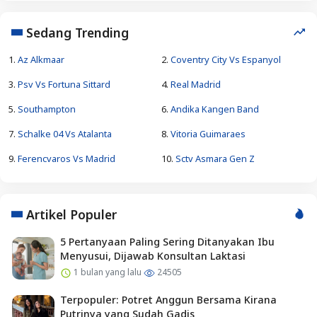
Sedang Trending
1.
Az Alkmaar
2.
Coventry City Vs Espanyol
3.
Psv Vs Fortuna Sittard
4.
Real Madrid
5.
Southampton
6.
Andika Kangen Band
7.
Schalke 04 Vs Atalanta
8.
Vitoria Guimaraes
9.
Ferencvaros Vs Madrid
10.
Sctv Asmara Gen Z
Artikel Populer
5 Pertanyaan Paling Sering Ditanyakan Ibu
Menyusui, Dijawab Konsultan Laktasi
1 bulan yang lalu
24505
Terpopuler: Potret Anggun Bersama Kirana
Putrinya yang Sudah Gadis