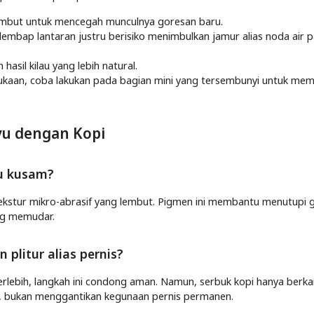
 lembut untuk mencegah munculnya goresan baru.
lembap lantaran justru berisiko menimbulkan jamur alias noda air 
asil kilau yang lebih natural.
ermukaan, coba lakukan pada bagian mini yang tersembunyi untuk m
yu dengan Kopi
yu kusam?
kstur mikro-abrasif yang lembut. Pigmen ini membantu menutupi 
ng memudar.
 plitur alias pernis?
erlebih, langkah ini condong aman. Namun, serbuk kopi hanya berka
, bukan menggantikan kegunaan pernis permanen.