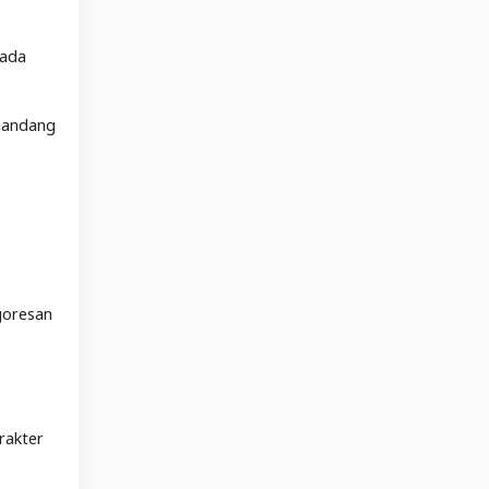
pada
emandang
goresan
rakter