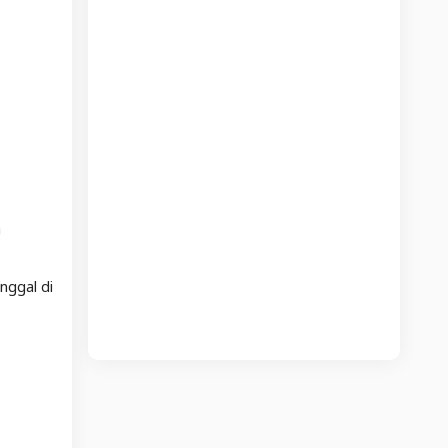
a
nggal di