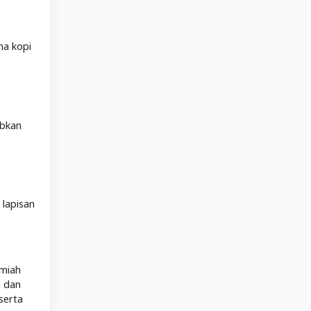
na kopi
abkan
lapisan
lmiah
a dan
 serta