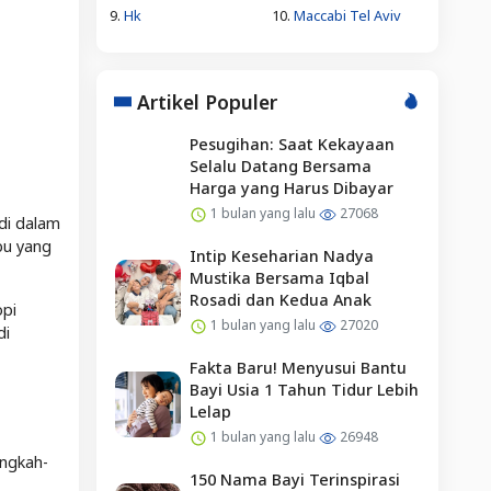
9.
Hk
10.
Maccabi Tel Aviv
Artikel Populer
Pesugihan: Saat Kekayaan
Selalu Datang Bersama
Harga yang Harus Dibayar
1 bulan yang lalu
27068
di dalam
bu yang
Intip Keseharian Nadya
Mustika Bersama Iqbal
Rosadi dan Kedua Anak
opi
1 bulan yang lalu
27020
di
Fakta Baru! Menyusui Bantu
Bayi Usia 1 Tahun Tidur Lebih
Lelap
1 bulan yang lalu
26948
angkah-
150 Nama Bayi Terinspirasi