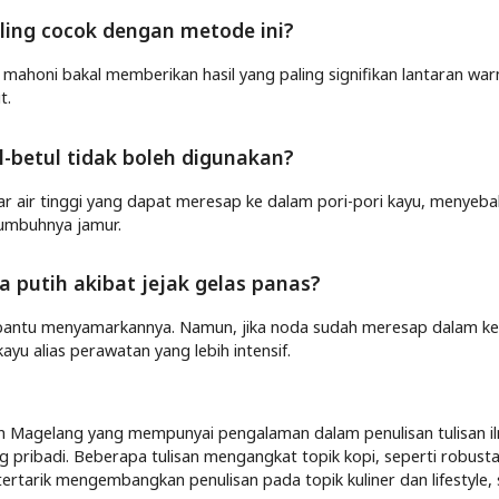
paling cocok dengan metode ini?
s mahoni bakal memberikan hasil yang paling signifikan lantaran war
t.
l-betul tidak boleh digunakan?
r air tinggi yang dapat meresap ke dalam pori-pori kayu, menyeb
tumbuhnya jamur.
a putih akibat jejak gelas panas?
mbantu menyamarkannya. Namun, jika noda sudah meresap dalam ke 
u alias perawatan yang lebih intensif.
h Magelang yang mempunyai pengalaman dalam penulisan tulisan i
blog pribadi. Beberapa tulisan mengangkat topik kopi, seperti robust
, tertarik mengembangkan penulisan pada topik kuliner dan lifestyle,