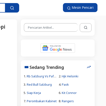
Mesin Pencari
opi
Sedang Trending
1.
Rb Salzburg Vs Pafos
2.
Hjk Helsinki
3.
Red Bull Salzburg
4.
Paok
5.
Siap Kerja
6.
Kit Connor
7.
Perombakan Kabinet
8.
Rangers