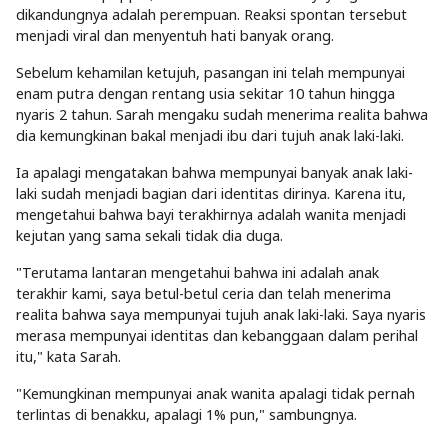
dikandungnya adalah perempuan. Reaksi spontan tersebut
menjadi viral dan menyentuh hati banyak orang.
Sebelum kehamilan ketujuh, pasangan ini telah mempunyai
enam putra dengan rentang usia sekitar 10 tahun hingga
nyaris 2 tahun. Sarah mengaku sudah menerima realita bahwa
dia kemungkinan bakal menjadi ibu dari tujuh anak laki-laki.
Ia apalagi mengatakan bahwa mempunyai banyak anak laki-
laki sudah menjadi bagian dari identitas dirinya. Karena itu,
mengetahui bahwa bayi terakhirnya adalah wanita menjadi
kejutan yang sama sekali tidak dia duga.
"Terutama lantaran mengetahui bahwa ini adalah anak
terakhir kami, saya betul-betul ceria dan telah menerima
realita bahwa saya mempunyai tujuh anak laki-laki. Saya nyaris
merasa mempunyai identitas dan kebanggaan dalam perihal
itu," kata Sarah.
"Kemungkinan mempunyai anak wanita apalagi tidak pernah
terlintas di benakku, apalagi 1% pun," sambungnya.