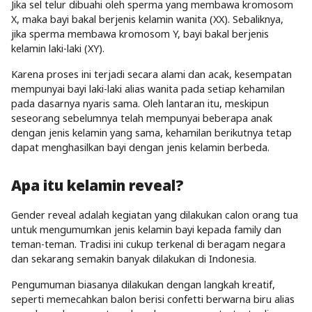
Jika sel telur dibuahi oleh sperma yang membawa kromosom
X, maka bayi bakal berjenis kelamin wanita (XX). Sebaliknya,
jika sperma membawa kromosom Y, bayi bakal berjenis
kelamin laki-laki (XY).
Karena proses ini terjadi secara alami dan acak, kesempatan
mempunyai bayi laki-laki alias wanita pada setiap kehamilan
pada dasarnya nyaris sama. Oleh lantaran itu, meskipun
seseorang sebelumnya telah mempunyai beberapa anak
dengan jenis kelamin yang sama, kehamilan berikutnya tetap
dapat menghasilkan bayi dengan jenis kelamin berbeda.
Apa itu kelamin reveal?
Gender reveal adalah kegiatan yang dilakukan calon orang tua
untuk mengumumkan jenis kelamin bayi kepada family dan
teman-teman. Tradisi ini cukup terkenal di beragam negara
dan sekarang semakin banyak dilakukan di Indonesia.
Pengumuman biasanya dilakukan dengan langkah kreatif,
seperti memecahkan balon berisi confetti berwarna biru alias