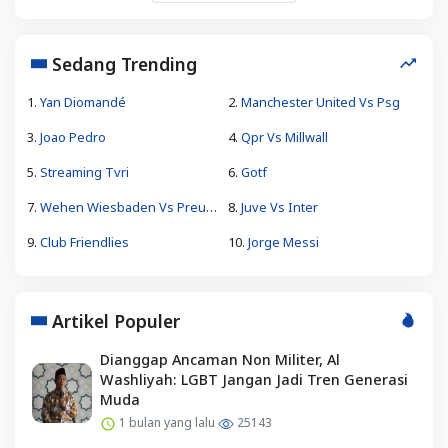
Sedang Trending
1.
Yan Diomandé
2.
Manchester United Vs Psg
3.
Joao Pedro
4.
Qpr Vs Millwall
5.
Streaming Tvri
6.
Gotf
7.
Wehen Wiesbaden Vs Preußen Münster
8.
Juve Vs Inter
9.
Club Friendlies
10.
Jorge Messi
Artikel Populer
Dianggap Ancaman Non Militer, Al
Washliyah: LGBT Jangan Jadi Tren Generasi
Muda
1 bulan yang lalu
25143