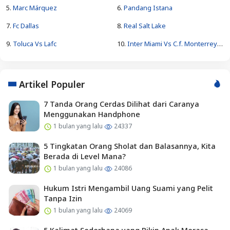
5.
Marc Márquez
6.
Pandang Istana
7.
Fc Dallas
8.
Real Salt Lake
9.
Toluca Vs Lafc
10.
Inter Miami Vs C.f. Monterrey Standings
Artikel Populer
7 Tanda Orang Cerdas Dilihat dari Caranya
Menggunakan Handphone
1 bulan yang lalu
24337
5 Tingkatan Orang Sholat dan Balasannya, Kita
Berada di Level Mana?
1 bulan yang lalu
24086
Hukum Istri Mengambil Uang Suami yang Pelit
Tanpa Izin
1 bulan yang lalu
24069